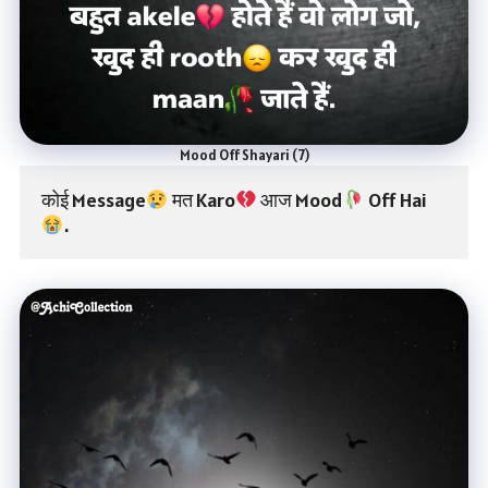
Mood Off Shayari (7)
कोई Message
 मत Karo
 आज Mood
 Off Hai
.