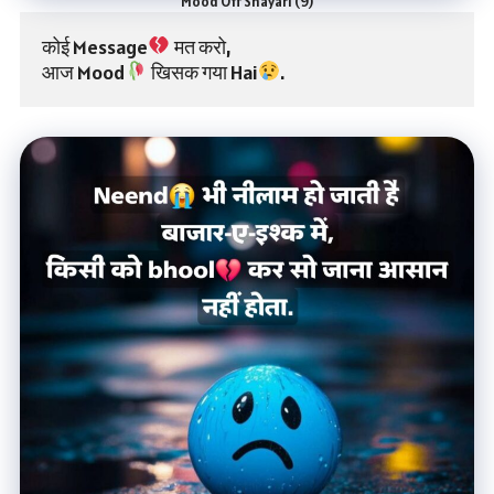
Mood Off Shayari (9)
कोई Message
 मत करो,
आज Mood
 खिसक गया Hai
.