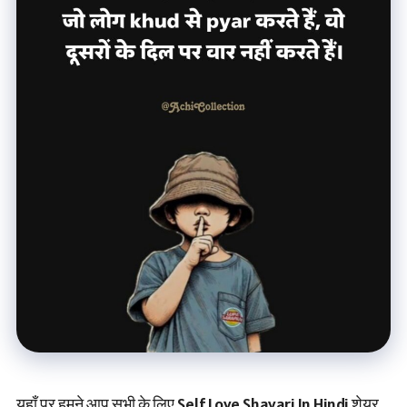
यहाँ पर हमने आप सभी के लिए Self Love Shayari In Hindi शेयर