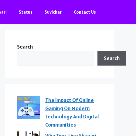
yari
Status
Suvichar
Contact Us
Search
Search
The Impact Of Online
Gaming On Modern
Technology And Digital
Communities
Why Two-Line Shayari